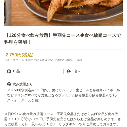
【120分食べ飲み放題】手羽先コース◆食べ放題コースで
料理を堪能！
2,750円
(税込)
※キッズコース 小学生半額 4歳以上550円(税込) 3歳以下無料
13品
1名
～
飲み放題あり
※＋500円(税込み550円)で、更にサントリー生ビールと各種角ハイボール
などドリンクすべてが対象となるプレミアム飲み放題◎飲み放題90分(ラ
ストオーダー30分前)
当日OK！の食べ飲み放題コース！手羽先全品またはからあげ全品が食べ放
題！！120分間で2,750円。手羽先全品またはからあげ全品が楽しめます。さ
らに枝豆・カレー風味のぱりぱり・サラダキャベツもご用意しております。