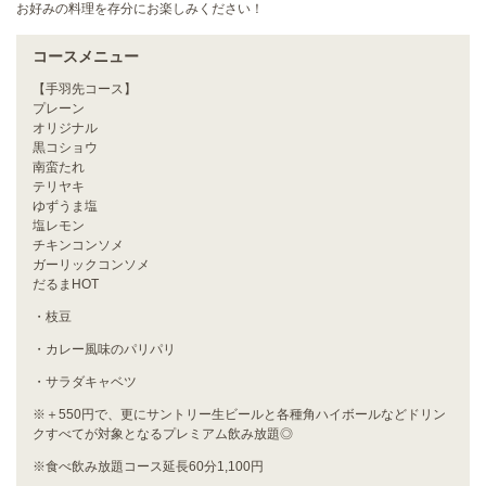
お好みの料理を存分にお楽しみください！
コースメニュー
【手羽先コース】
プレーン
オリジナル
黒コショウ
南蛮たれ
テリヤキ
ゆずうま塩
塩レモン
チキンコンソメ
ガーリックコンソメ
だるまHOT
・枝豆
・カレー風味のパリパリ
この店舗情報をシェアする
・サラダキャベツ
※＋550円で、更にサントリー生ビールと各種角ハイボールなどドリン
【120分食べ飲み放題】手羽先コース◆食べ放題コースで
クすべてが対象となるプレミアム飲み放題◎
料理を堪能！ | 【大衆酒場】 手羽だるま旗の台店
※食べ飲み放題コース延長60分1,100円
東京都品川区旗の台３丁目11-11サワノビル １階