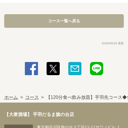
ジャー/赤玉オレンジ/赤玉パイン/赤玉ウーロン/★メガサイズ容量2倍
・焼酎※ロック・水割・お湯割・ソーダ割・ウーロン割・緑茶割からお
選びください。
・大隅(麦)/大隅(芋)/★メガサイズ容量2倍
コース一覧へ戻る
・ソフトドリンク
・ウーロン茶/緑茶/コーラ/ジンジャーエール/オレンジ/カルピスソー
ダ/カルピス/★メガサイズ容量2倍
2026/06/29 更新
ホーム
コース
【120分食べ飲み放題】手羽先コース
【大衆酒場】 手羽だるま旗の台店
東京都品川区旗の台３丁目11-11サワノビル １