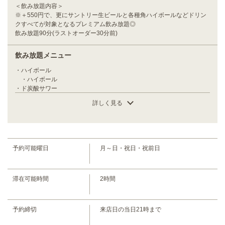
https://tebadaruma-hatanodai.owst.jp/courses/180027086
＜飲み放題内容＞
※＋550円で、更にサントリー生ビールと各種角ハイボールなどドリン
クすべてが対象となるプレミアム飲み放題◎
お店情報をコピー
飲み放題90分(ラストオーダー30分前)
飲み放題メニュー
・ハイボール
・ハイボール
・ド炭酸サワー
・こだわり酒場のレモンサワー/こだわり酒場のメガレモンサワー/ゆ
閉じる
詳しく見る
ずサワー/巨峰サワー/シークワーサーサワー/バイスサワー/男梅サワー/ガ
リサワー/カルピスサワー/巨峰カルピスサワー/レモンカルピスサワー/あ
んずカルピスサワー/パインカルピスサワー/ウーロンハイ/緑茶ハイ/★メ
ガサイズ 容量2倍
・カクテル
予約可能曜日
月～日・祝日・祝前日
・カシスソーダ/カシスオレンジ/カシスパイン/カシスウーロン/ピーチ
ソーダ/ピーチオレンジ/ピーチパイン/ピーチウーロン/モスコミュール/ス
クリュードライバー/キティ(赤ワイン＋ジンジャー)/オペレーター(白ワ
滞在可能時間
イン＋ジンジャー)/クロサメ(日本酒＋コーラ)/ジャポネール(日本酒＋ジ
2時間
ンジャー)/★メガサイズ容量2倍
・果実酒※ロック・水割・お湯割・ソーダ割からお選びください。
・梅酒/杏酒/★メガサイズ容量2倍
予約締切
来店日の当日21時まで
・ワインサワー
・強炭酸！赤玉パンチ/★メガ赤玉パンチ容量2倍/赤玉コーラ/赤玉ジン