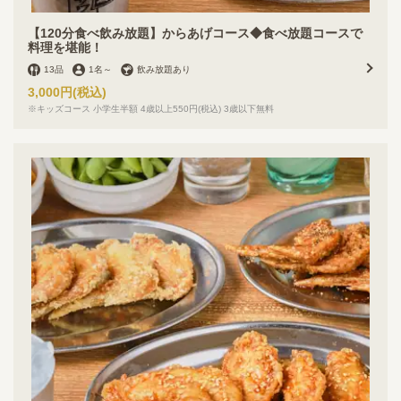
【120分食べ飲み放題】からあげコース◆食べ放題コースで
料理を堪能！
13品
1名
～
飲み放題あり
3,000円
(税込)
※キッズコース 小学生半額 4歳以上550円(税込) 3歳以下無料
この店舗情報をシェアする
コース | 【大衆酒場】 手羽だるま旗の台店
東京都品川区旗の台３丁目11-11サワノビル １階
https://tebadaruma-hatanodai.owst.jp/courses