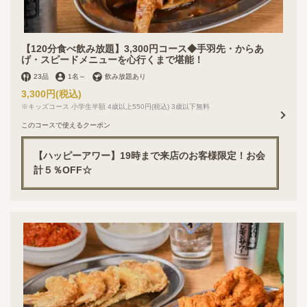
【120分食べ飲み放題】3,300円コース◆手羽先・からあ
げ・スピードメニューを心行くまで堪能！
23品
1名
～
飲み放題あり
3,300円
(税込)
※キッズコース 小学生半額 4歳以上550円(税込) 3歳以下無料
このコースで使えるクーポン
【ハッピーアワー】19時まで来店のお客様限定！お会
計５％OFF☆