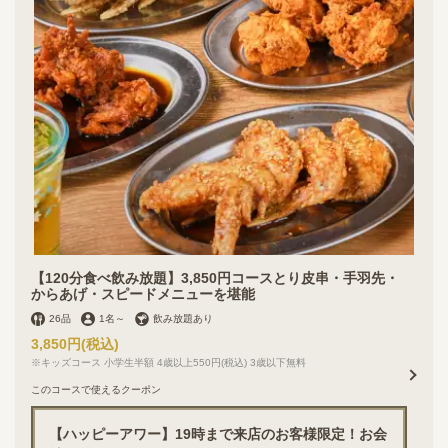
【120分食べ飲み放題】3,850円コースとり皮串・手羽先・
からあげ・スピードメニューを堪能
26品
1名
～
飲み放題あり
3,850円
(税込)
※キッズコース 小学生半額 4歳以上550円(税込) 3歳以下無料
このコースで使えるクーポン
【ハッピーアワー】19時まで来店のお客様限定！お会