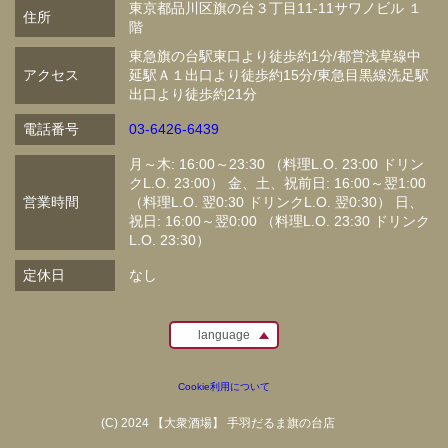
東京都品川区旗の台３丁目11-11サワノビル １
住所
階
東急旗の台駅東口より徒歩約1分/都営浅草線中
アクセス
延駅Ａ１出口より徒歩約15分/東急目黒線洗足駅
出口より徒歩約21分
電話番号
03-6426-6439
月～木: 16:00～23:30 （料理L.O. 23:00 ドリン
クL.O. 23:00） 金、土、祝前日: 16:00～翌1:00
営業時間
（料理L.O. 翌0:30 ドリンクL.O. 翌0:30） 日、
祝日: 16:00～翌0:00 （料理L.O. 23:30 ドリンク
L.O. 23:30）
定休日
なし
language
Cookie利用について
(C) 2024 【大衆酒場】 手羽だるま旗の台店