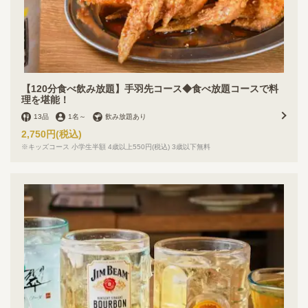
お店情報をコピー
【120分食べ飲み放題】手羽先コース◆食べ放題コースで料
理を堪能！
13品
1名
～
飲み放題あり
閉じる
2,750円
(税込)
※キッズコース 小学生半額 4歳以上550円(税込) 3歳以下無料